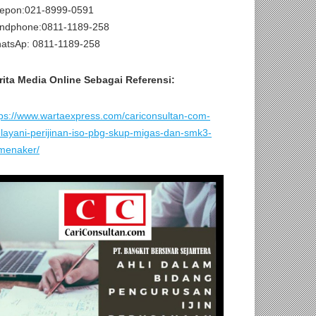
lepon:021-8999-0591
ndphone:0811-1189-258
atsAp: 0811-1189-258
rita Media Online Sebagai Referensi:
tps://www.wartaexpress.com/cariconsultan-com-
layani-perijinan-iso-pbg-skup-migas-dan-smk3-
menaker/