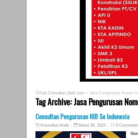
>
Cari Consultan [dot] com
Jasa Pengurusan Nomor In
Tag Archive:
Jasa Pengurusan Nom
Consultan Pengurusan NIB Se Indonesia
Maret 30, 2023
0 Comment
Konsultan Anda
Nom