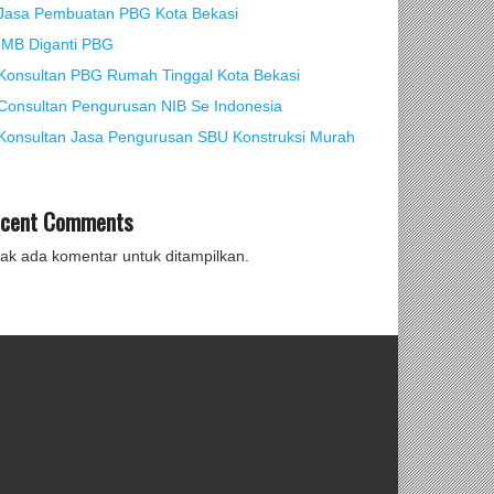
Jasa Pembuatan PBG Kota Bekasi
IMB Diganti PBG
Konsultan PBG Rumah Tinggal Kota Bekasi
Consultan Pengurusan NIB Se Indonesia
Konsultan Jasa Pengurusan SBU Konstruksi Murah
cent Comments
dak ada komentar untuk ditampilkan.