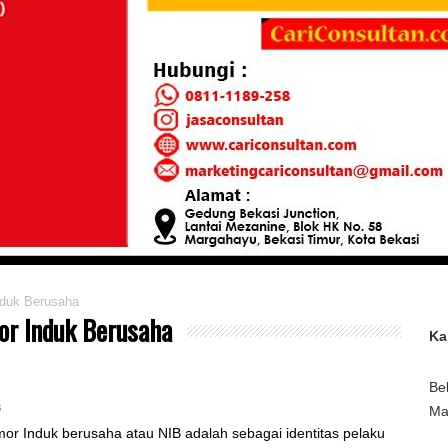
duk Berusaha
or Induk Berusaha
Ka
Be
s
Ma
or Induk berusaha atau NIB adalah sebagai identitas pelaku