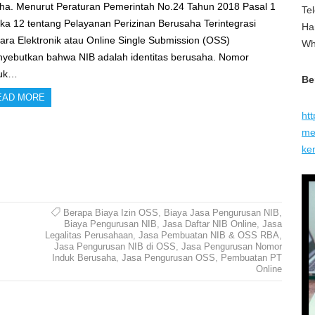
ha. Menurut Peraturan Pemerintah No.24 Tahun 2018 Pasal 1
Te
ka 12 tentang Pelayanan Perizinan Berusaha Terintegrasi
Ha
ara Elektronik atau Online Single Submission (OSS)
Wh
yebutkan bahwa NIB adalah identitas berusaha. Nomor
duk…
Be
EAD MORE
ht
me
ke
Berapa Biaya Izin OSS
,
Biaya Jasa Pengurusan NIB
,
Biaya Pengurusan NIB
,
Jasa Daftar NIB Online
,
Jasa
Legalitas Perusahaan
,
Jasa Pembuatan NIB & OSS RBA
,
Jasa Pengurusan NIB di OSS
,
Jasa Pengurusan Nomor
Induk Berusaha
,
Jasa Pengurusan OSS
,
Pembuatan PT
Online