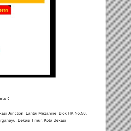
ntor:
kasi Junction, Lantai Mezanine, Blok HK No.58,
rgahayu, Bekasi Timur, Kota Bekasi