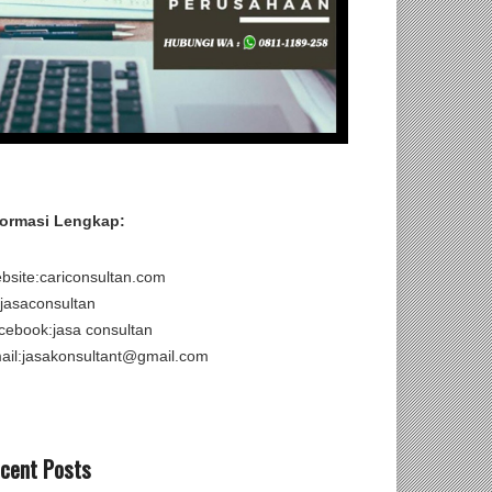
formasi Lengkap:
bsite:cariconsultan.com
:jasaconsultan
cebook:jasa consultan
ail:jasakonsultant@gmail.com
cent Posts