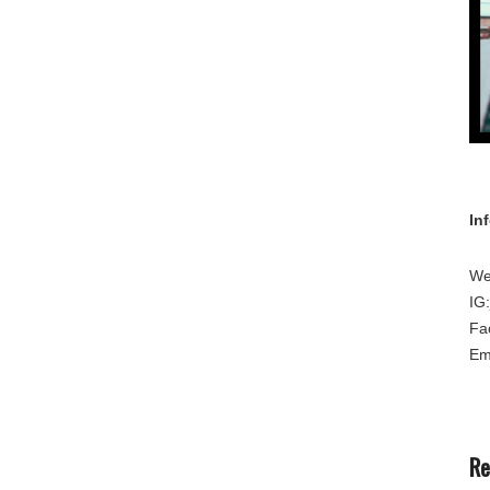
In
We
IG
Fa
Em
Re