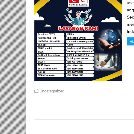
usa
ang
Sec
men
In
R
Uncategorized